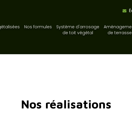
É
gétalisées
Nos formules
Système d'arrosage
Aménageme
de toit végétal
de terrasse
Nos réalisations