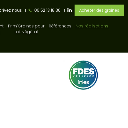
crivez nous
06 52 13 18 30
Acheter des graines
nt
Prim'Graines pour
Références
Nos réalisations
toit végétal